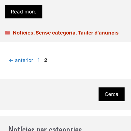
Read more
Categories
Noticies
,
Sense categoria
,
Tauler d'anuncis
Pàgina
Pàgina
←
anterior
1
2
Cerca
Notícies per categories