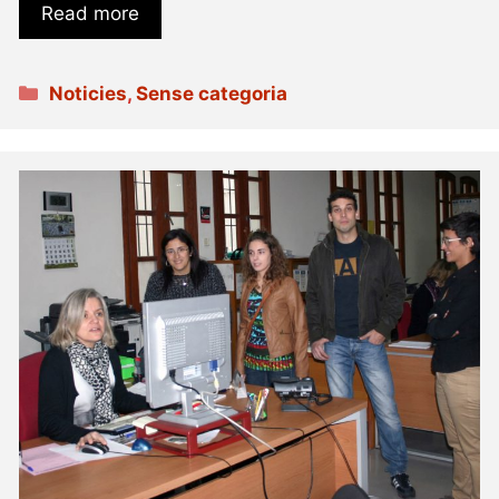
Read more
Categories
Noticies
,
Sense categoria