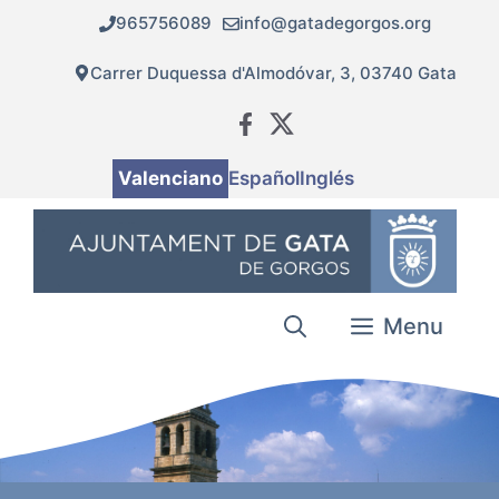
Vés
965756089
info@gatadegorgos.org
al
contingut
Carrer Duquessa d'Almodóvar, 3, 03740 Gata
Valenciano
Español
Inglés
Menu