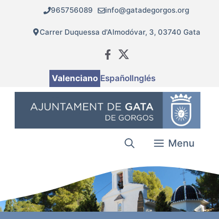
Vés
965756089
info@gatadegorgos.org
al
contingut
Carrer Duquessa d'Almodóvar, 3, 03740 Gata
Valenciano
Español
Inglés
Menu