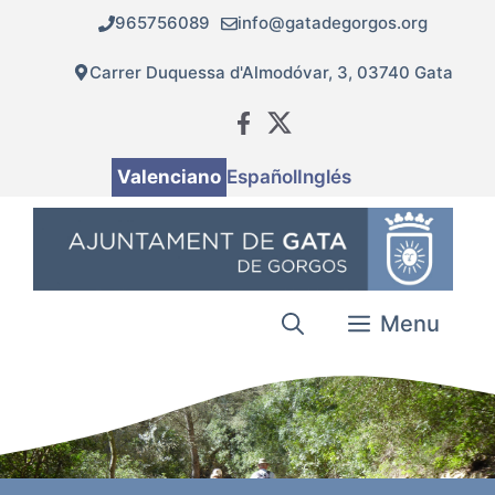
Vés
965756089
info@gatadegorgos.org
al
contingut
Carrer Duquessa d'Almodóvar, 3, 03740 Gata
Valenciano
Español
Inglés
Menu