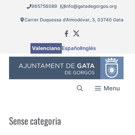
Vés
965756089
info@gatadegorgos.org
al
contingut
Carrer Duquessa d'Almodóvar, 3, 03740 Gata
Valenciano
Español
Inglés
Menu
Sense categoria