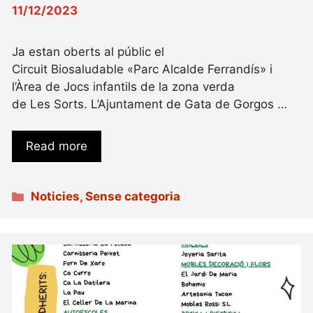
11/12/2023
Ja estan oberts al públic el
Circuit Biosaludable «Parc Alcalde Ferrandís» i
l’Àrea de Jocs infantils de la zona verda
de Les Sorts. L’Ajuntament de Gata de Gorgos …
Read more
Categories
Noticies
,
Sense categoria