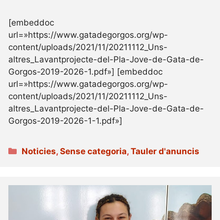
[embeddoc
url=»https://www.gatadegorgos.org/wp-
content/uploads/2021/11/20211112_Uns-
altres_Lavantprojecte-del-Pla-Jove-de-Gata-de-
Gorgos-2019-2026-1.pdf»] [embeddoc
url=»https://www.gatadegorgos.org/wp-
content/uploads/2021/11/20211112_Uns-
altres_Lavantprojecte-del-Pla-Jove-de-Gata-de-
Gorgos-2019-2026-1-1.pdf»]
Categories
Noticies
,
Sense categoria
,
Tauler d'anuncis