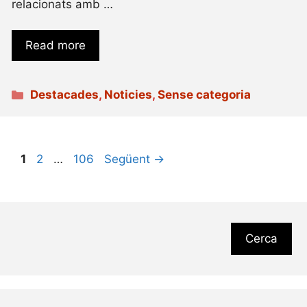
relacionats amb …
Read more
Categories
Destacades
,
Noticies
,
Sense categoria
Pàgina
Pàgina
Pàgina
1
2
…
106
Següent
→
Cerca