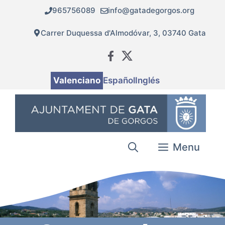
Vés
965756089
info@gatadegorgos.org
al
contingut
Carrer Duquessa d'Almodóvar, 3, 03740 Gata
Valenciano
Español
Inglés
Menu