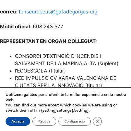
correu:
fonseuropeus@gatadegorgos.org
Mòbil oficial:
608 243 577
REPRESENTANT EN ORGAN COL·LEGIAT:
CONSORCI D’EXTINCIÓ D’INCENDIS I
SALVAMENT DE LA MARINA ALTA (suplent)
l’ECOESCOLA (titular)
RED IMPULSO CV XARXA VALENCIANA DE
CIUTATS PER LA INNOVACIÓ (titular)
Utilitzem galetes per a oferir-te la millor experiència en la nostra
web.
PARTIT POLÍTIC:
You can find out more about which cookies we are using or
switch them off in {setting]settings{/setting].
PSPV-PSOE
Tanca el bàner de
Accepta
Rebutja
Configuració