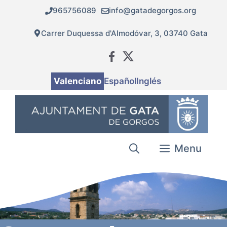
Vés
965756089
info@gatadegorgos.org
al
contingut
Carrer Duquessa d'Almodóvar, 3, 03740 Gata
Valenciano
Español
Inglés
Menu