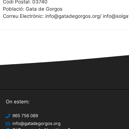
Codi Postal: 03740
Població: Gata de Gorgos
Correu Electrònic: info@gatadegorgos.org/ info@solga
On estem:
965 756 089
info@gatadegorgos.org