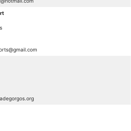
a1@hotmail.com
rt
s
ports@gmail.com
tadegorgos.org