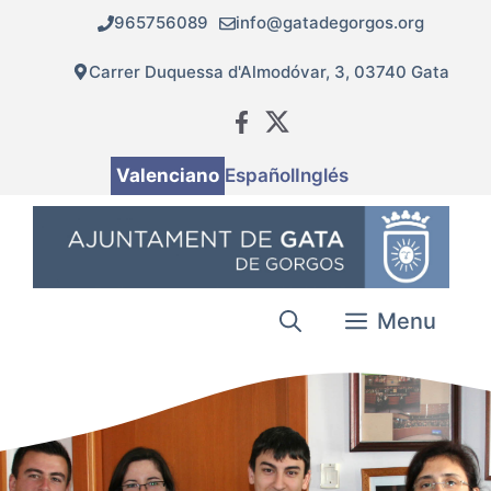
Vés
965756089
info@gatadegorgos.org
al
contingut
Carrer Duquessa d'Almodóvar, 3, 03740 Gata
Valenciano
Español
Inglés
Menu