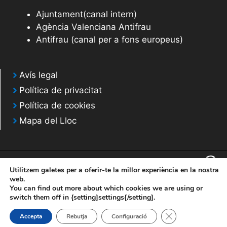
Ajuntament(canal intern)
Agència Valenciana Antifrau
Antifrau (canal per a fons europeus)
Avís legal
Política de privacitat
Política de cookies
Mapa del Lloc
Utilitzem galetes per a oferir-te la millor experiència en la nostra
web.
You can find out more about which cookies we are using or
© 2020 Web desarrollada por el Servicio de Informática de Diputación de
switch them off in {setting]settings{/setting].
Alicante
Tanca el bàner de
Accepta
Rebutja
Configuració