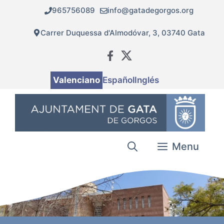
Vés
965756089
info@gatadegorgos.org
al
contingut
Carrer Duquessa d'Almodóvar, 3, 03740 Gata
Valenciano
Español
Inglés
Menu