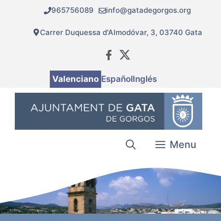
Vés
965756089
info@gatadegorgos.org
al
contingut
Carrer Duquessa d'Almodóvar, 3, 03740 Gata
Valenciano
Español
Inglés
Menu