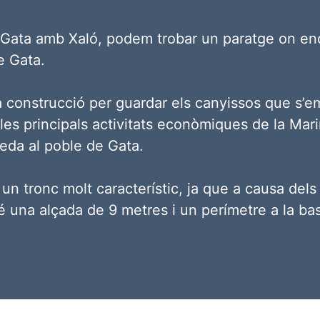
eix Gata amb Xaló, podem trobar un paratge on e
e Gata.
ica construcció per guardar els canyissos que s’e
 les principals activitats econòmiques de la Ma
ueda al poble de Gata.
n tronc molt característic, ja que a causa dels 
té una alçada de 9 metres i un perímetre a la ba