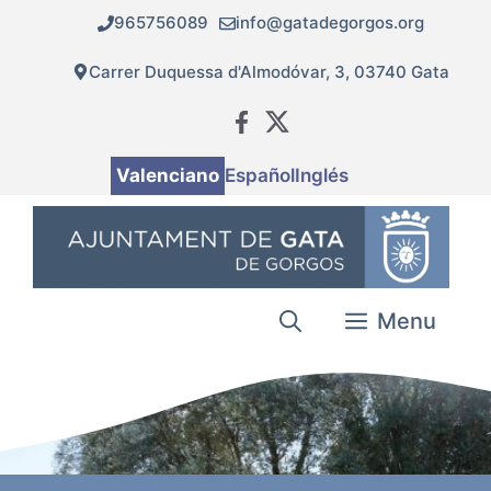
Vés
965756089
info@gatadegorgos.org
al
contingut
Carrer Duquessa d'Almodóvar, 3, 03740 Gata
Valenciano
Español
Inglés
Menu