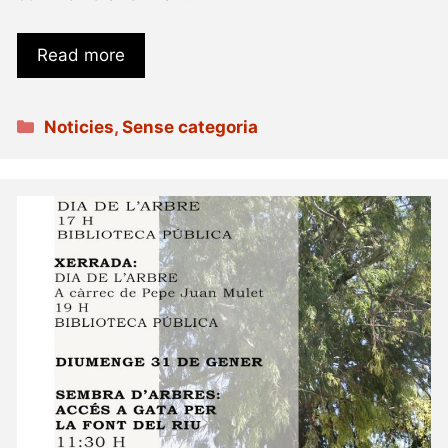
Read more
Categories
Noticies
,
Sense categoria