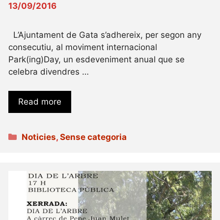
13/09/2016
L’Ajuntament de Gata s’adhereix, per segon any
consecutiu, al moviment internacional
Park(ing)Day, un esdeveniment anual que se
celebra divendres …
Read more
Categories
Noticies
,
Sense categoria