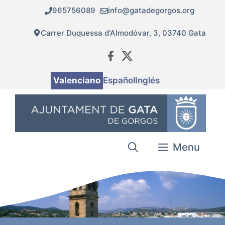
Vés
965756089
info@gatadegorgos.org
al
contingut
Carrer Duquessa d'Almodóvar, 3, 03740 Gata
Valenciano
Español
Inglés
Menu