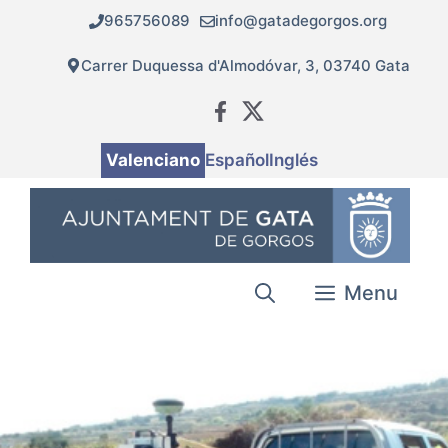
Vés
965756089
info@gatadegorgos.org
al
contingut
Carrer Duquessa d'Almodóvar, 3, 03740 Gata
Valenciano
Español
Inglés
Menu