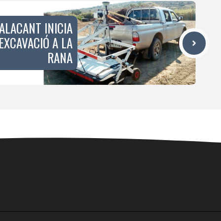
’ALACANT INICIA
EXCAVACIÓ A LA
RANA