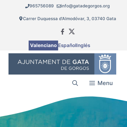
Vés
965756089
info@gatadegorgos.org
al
contingut
Carrer Duquessa d'Almodóvar, 3, 03740 Gata
Valenciano
Español
Inglés
Menu