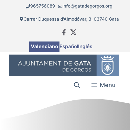
Vés
965756089
info@gatadegorgos.org
al
contingut
Carrer Duquessa d'Almodóvar, 3, 03740 Gata
Valenciano
Español
Inglés
Menu