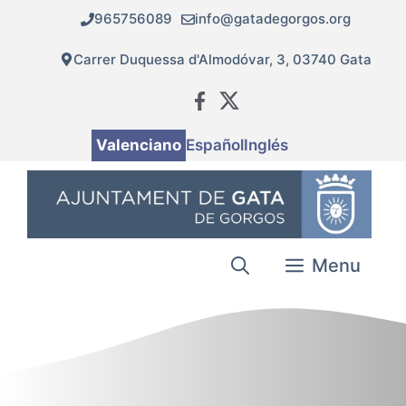
Vés
965756089
info@gatadegorgos.org
al
contingut
Carrer Duquessa d'Almodóvar, 3, 03740 Gata
Valenciano
Español
Inglés
Menu