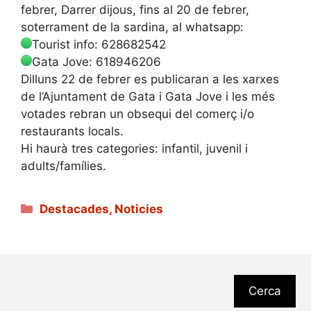
febrer, Darrer dijous, fins al 20 de febrer,
soterrament de la sardina, al whatsapp:
Tourist info: 628682542
Gata Jove: 618946206
Dilluns 22 de febrer es publicaran a les xarxes
de l’Ajuntament de Gata i Gata Jove i les més
votades rebran un obsequi del comerç i/o
restaurants locals.
Hi haurà tres categories: infantil, juvenil i
adults/famílies.
Categories
Destacades
,
Noticies
Cerca