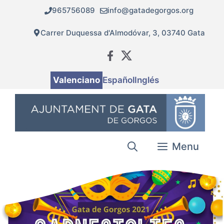
Vés
965756089
info@gatadegorgos.org
al
contingut
Carrer Duquessa d'Almodóvar, 3, 03740 Gata
Valenciano
Español
Inglés
Menu