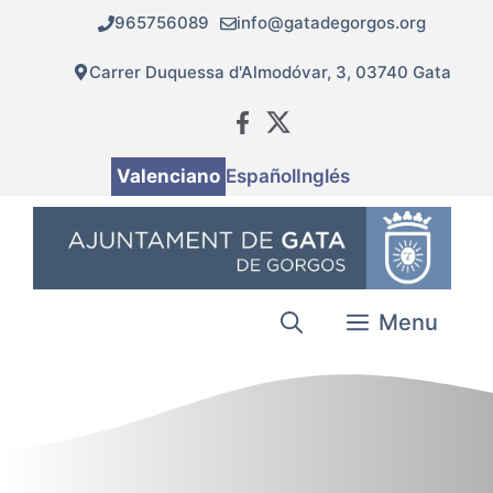
Vés
965756089
info@gatadegorgos.org
al
contingut
Carrer Duquessa d'Almodóvar, 3, 03740 Gata
Valenciano
Español
Inglés
Menu