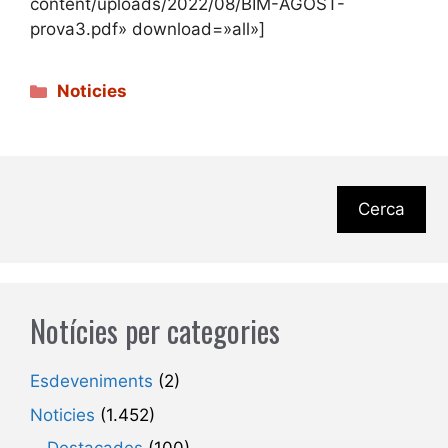
content/uploads/2022/08/BIM-AGOST-
prova3.pdf» download=»all»]
Categories
Noticies
Cerca
Notícies per categories
Esdeveniments
(2)
Noticies
(1.452)