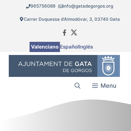
Vés
965756089
info@gatadegorgos.org
al
contingut
Carrer Duquessa d'Almodóvar, 3, 03740 Gata
Valenciano
Español
Inglés
Menu