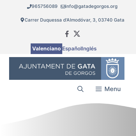
Vés
965756089
info@gatadegorgos.org
al
contingut
Carrer Duquessa d'Almodóvar, 3, 03740 Gata
Valenciano
Español
Inglés
Menu