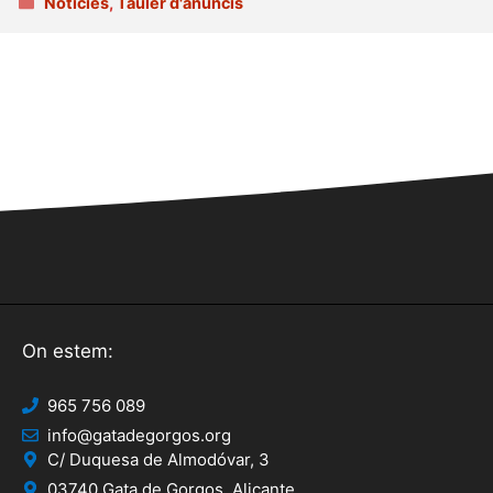
Categories
Noticies
,
Tauler d'anuncis
On estem:
965 756 089
info@gatadegorgos.org
C/ Duquesa de Almodóvar, 3
03740 Gata de Gorgos, Alicante.