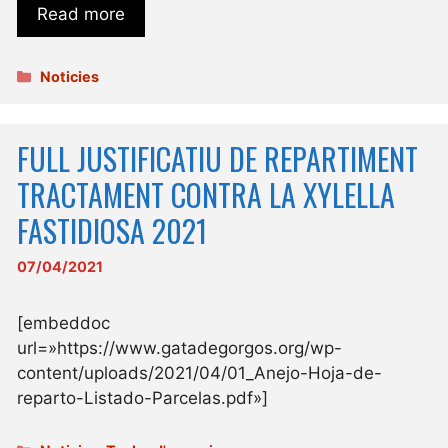
Read more
Categories
Noticies
FULL JUSTIFICATIU DE REPARTIMENT
TRACTAMENT CONTRA LA XYLELLA
FASTIDIOSA 2021
07/04/2021
[embeddoc
url=»https://www.gatadegorgos.org/wp-
content/uploads/2021/04/01_Anejo-Hoja-de-
reparto-Listado-Parcelas.pdf»]