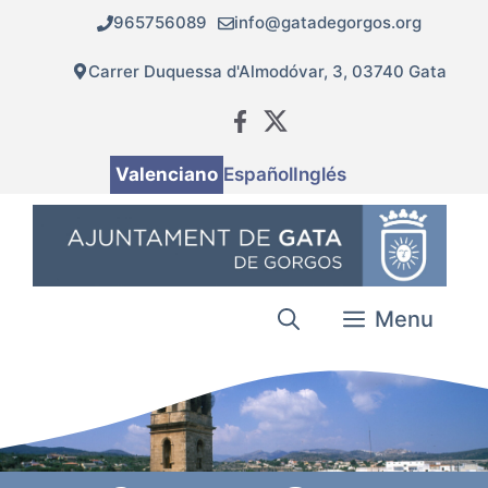
Vés
965756089
info@gatadegorgos.org
al
contingut
Carrer Duquessa d'Almodóvar, 3, 03740 Gata
Valenciano
Español
Inglés
Menu