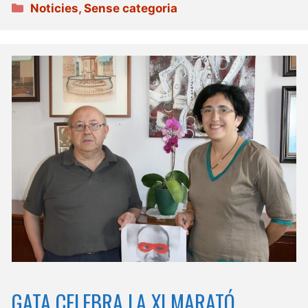
Categories
Noticies
,
Sense categoria
GATA CELEBRA LA XI MARATÓ