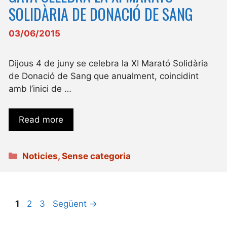
SOLIDÀRIA DE DONACIÓ DE SANG
03/06/2015
Dijous 4 de juny se celebra la XI Marató Solidària
de Donació de Sang que anualment, coincidint
amb l’inici de …
Read more
Categories
Noticies
,
Sense categoria
Pàgina
Pàgina
Pàgina
1
2
3
Següent
→