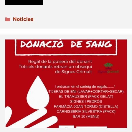
Categories
Noticies