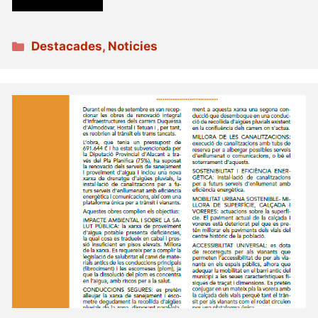
Categories
Destacades
,
Noticies