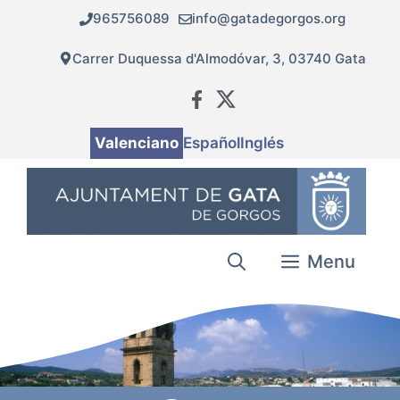
Vés
965756089
info@gatadegorgos.org
al
contingut
Carrer Duquessa d'Almodóvar, 3, 03740 Gata
Valenciano
Español
Inglés
Menu