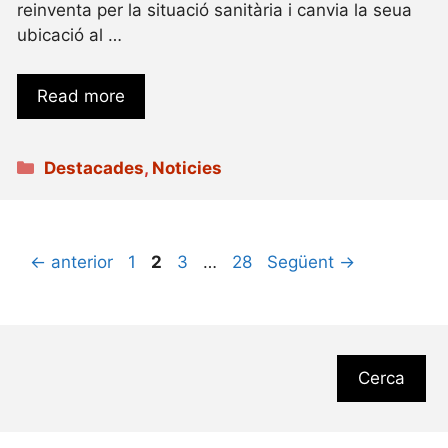
reinventa per la situació sanitària i canvia la seua
ubicació al …
Read more
Categories
Destacades
,
Noticies
Pàgina
Pàgina
Pàgina
Pàgina
←
anterior
1
2
3
…
28
Següent
→
Cerca