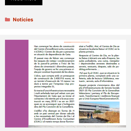
Categories
Noticies