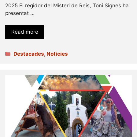
2025 El regidor del Misteri de Reis, Toni Signes ha
presentat …
Read more
Categories
Destacades
,
Noticies