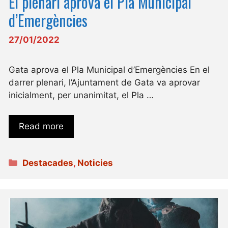
El plenari aprova el Pla Municipal
d’Emergències
27/01/2022
Gata aprova el Pla Municipal d’Emergències En el
darrer plenari, l’Ajuntament de Gata va aprovar
inicialment, per unanimitat, el Pla …
Read more
Categories
Destacades
,
Noticies