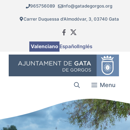
Vés
965756089
info@gatadegorgos.org
al
contingut
Carrer Duquessa d'Almodóvar, 3, 03740 Gata
Valenciano
Español
Inglés
Menu