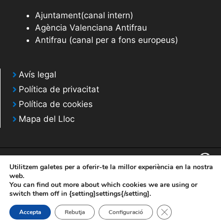
Ajuntament(canal intern)
Agència Valenciana Antifrau
Antifrau (canal per a fons europeus)
Avís legal
Política de privacitat
Política de cookies
Mapa del Lloc
Utilitzem galetes per a oferir-te la millor experiència en la nostra
web.
You can find out more about which cookies we are using or
© 2020 Web desarrollada por el Servicio de Informática de Diputación de
switch them off in {setting]settings{/setting].
Alicante
Tanca el bàner de
Accepta
Rebutja
Configuració