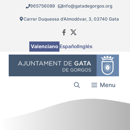
Vés
965756089
info@gatadegorgos.org
al
contingut
Carrer Duquessa d'Almodóvar, 3, 03740 Gata
Valenciano
Español
Inglés
Menu