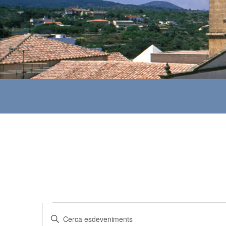
Esdeveniments
N
I