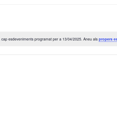
a cap esdeveniments programat per a 13/04/2025. Aneu als
propers e
A
v
í
s