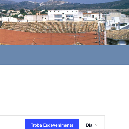
N
Troba Esdeveniments
Dia
a