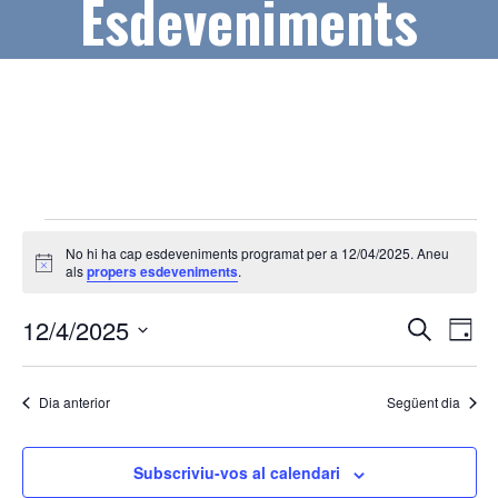
Esdeveniments
Esdeveniments
No hi ha cap esdeveniments programat per a 12/04/2025. Aneu
del
A
als
propers esdeveniments
.
v
12/04/2025
í
N
N
12/4/2025
s
C
D
e
a
a
S
i
r
a
v
e
c
v
Dia anterior
Següent dia
l
a
e
e
e
g
c
Subscriviu-vos al calendari
g
a