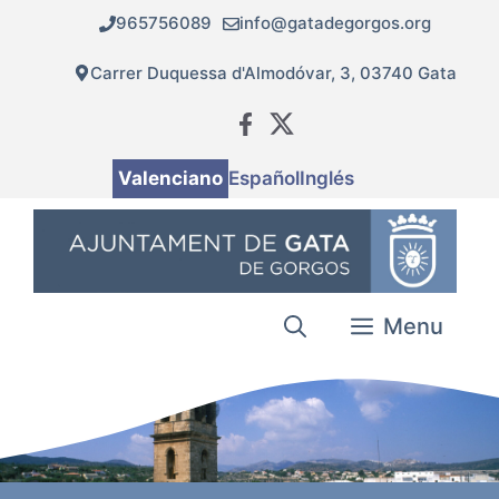
Vés
965756089
info@gatadegorgos.org
al
contingut
Carrer Duquessa d'Almodóvar, 3, 03740 Gata
Valenciano
Español
Inglés
Menu