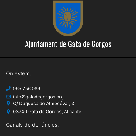
e
c
r
i
c
o
a
n
Ajuntament de Gata de Gorgos
s
d
E
'
s
E
d
On estem:
s
e
d
v
965 756 089
info@gatadegorgos.org
e
e
C/ Duquesa de Almodóvar, 3
n
v
03740 Gata de Gorgos, Alicante.
i
e
Canals de denúncies:
m
n