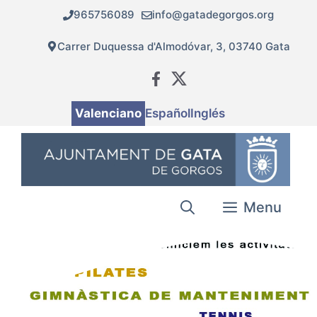
Vés
965756089
info@gatadegorgos.org
al
contingut
Carrer Duquessa d'Almodóvar, 3, 03740 Gata
Valenciano
Español
Inglés
Menu