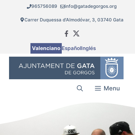
Vés
965756089
info@gatadegorgos.org
al
contingut
Carrer Duquessa d'Almodóvar, 3, 03740 Gata
Valenciano
Español
Inglés
Menu