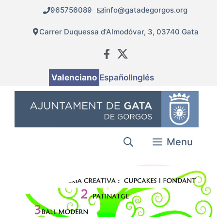
Vés
965756089
info@gatadegorgos.org
al
contingut
Carrer Duquessa d'Almodóvar, 3, 03740 Gata
Valenciano
Español
Inglés
Menu