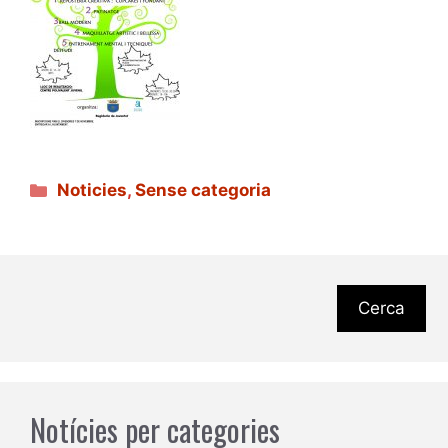
Categories
Noticies
,
Sense categoria
Cerca
Notícies per categories