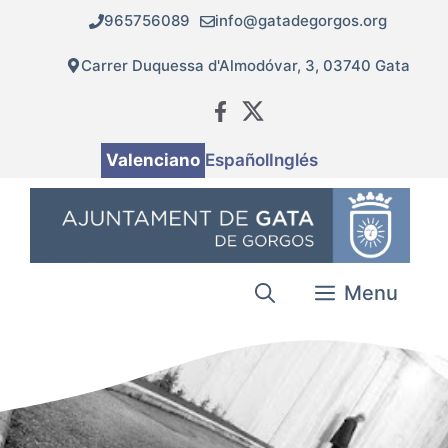
Vés
965756089
info@gatadegorgos.org
al
contingut
Carrer Duquessa d'Almodóvar, 3, 03740 Gata
Valenciano
Español
Inglés
Menu