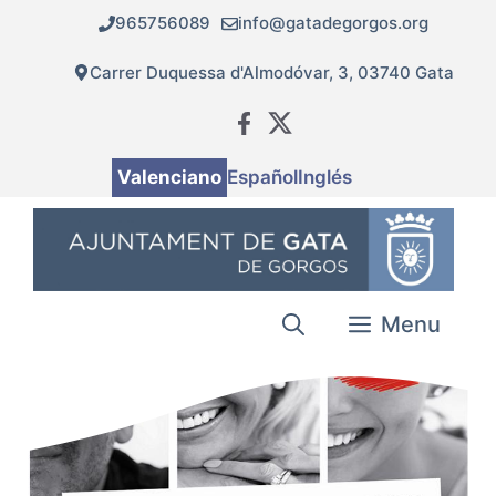
Vés
965756089
info@gatadegorgos.org
al
contingut
Carrer Duquessa d'Almodóvar, 3, 03740 Gata
Valenciano
Español
Inglés
Menu