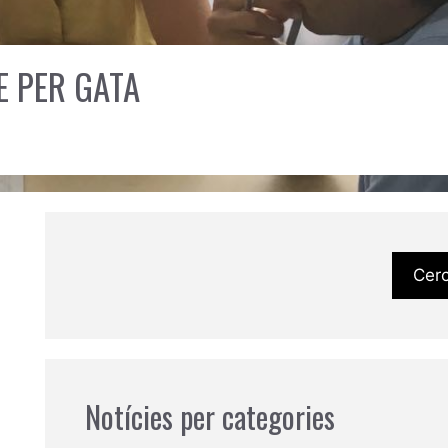
E PER GATA
Cer
Notícies per categories