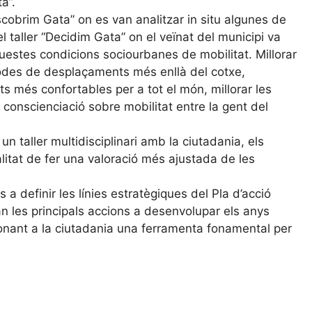
a”.
cobrim Gata” on es van analitzar in situ algunes de
el taller “Decidim Gata” on el veïnat del municipi va
uestes condicions sociourbanes de mobilitat. Millorar
 modes de desplaçaments més enllà del cotxe,
s més confortables per a tot el món, millorar les
a conscienciació sobre mobilitat entre la gent del
 taller multidisciplinari amb la ciutadania, els
nalitat de fer una valoració més ajustada de les
a definir les línies estratègiques del Pla d’acció
an les principals accions a desenvolupar els anys
, donant a la ciutadania una ferramenta fonamental per