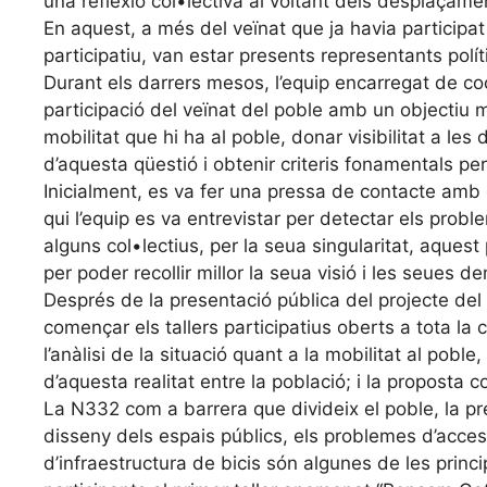
una reflexió col•lectiva al voltant dels desplaçamen
En aquest, a més del veïnat que ja havia participa
participatiu, van estar presents representants polít
Durant els darrers mesos, l’equip encarregat de coo
participació del veïnat del poble amb un objectiu mú
mobilitat que hi ha al poble, donar visibilitat a les
d’aquesta qüestió i obtenir criteris fonamentals pe
Inicialment, es va fer una pressa de contacte amb 
qui l’equip es va entrevistar per detectar els pro
alguns col•lectius, per la seua singularitat, aques
per poder recollir millor la seua visió i les seues 
Després de la presentació pública del projecte del
començar els tallers participatius oberts a tota la
l’anàlisi de la situació quant a la mobilitat al poble,
d’aquesta realitat entre la població; i la proposta c
La N332 com a barrera que divideix el poble, la pre
disseny dels espais públics, els problemes d’accessi
d’infraestructura de bicis són algunes de les pri