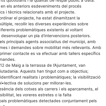
ts quotidians i la qualitat de l’espai públic a Gata.
t en els anteriors esdeveniments del procés
ics i tècnics relacionats amb el projecte.
rdinar el projecte, ha estat dinamitzant la
ltiple, recollir les diverses experiències sobre
 diferents problemàtiques existents al voltant
r desenvolupar un pla d’intervencions posteriors.
els principals agents associatius del municipi, amb
blemes i demandes sobre mobilitat més rellevants. Amb
t primer contacte es va efectuar amb tallers específics
demandes.
 12 de Maig a la terrassa de l’Ajuntament, van
 ciutadania. Aquests han tingut com a objectius;
 identificant realitats i problemàtiques; la visibilització
ol•lectiva de solucions per millorar-les.
sència dels cotxes als carrers i els aparcaments, el
bilitat, les voreres estretes o la falta
ncipals problemàtiques detectades conjuntament pels