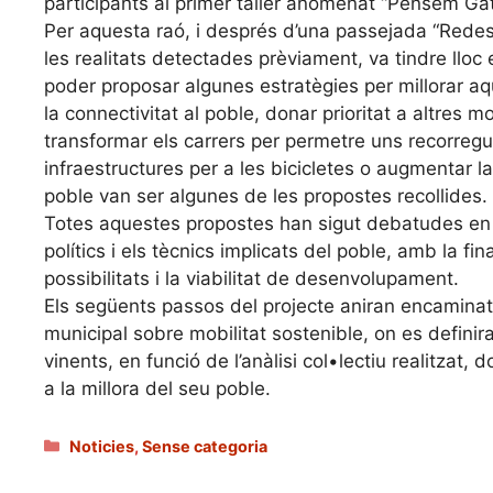
participants al primer taller anomenat “Pensem Gat
Per aquesta raó, i després d’una passejada “Redes
les realitats detectades prèviament, va tindre lloc 
poder proposar algunes estratègies per millorar aq
la connectivitat al poble, donar prioritat a altres
transformar els carrers per permetre uns recorregut
infraestructures per a les bicicletes o augmentar l
poble van ser algunes de les propostes recollides.
Totes aquestes propostes han sigut debatudes en un
polítics i els tècnics implicats del poble, amb la fi
possibilitats i la viabilitat de desenvolupament.
Els següents passos del projecte aniran encaminats 
municipal sobre mobilitat sostenible, on es definir
vinents, en funció de l’anàlisi col•lectiu realitzat
a la millora del seu poble.
Categories
Noticies
,
Sense categoria