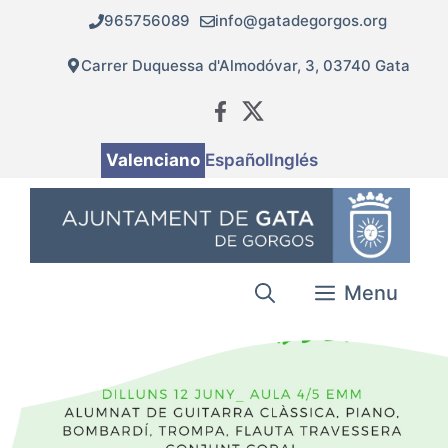
Vés
965756089
info@gatadegorgos.org
al
contingut
Carrer Duquessa d'Almodóvar, 3, 03740 Gata
Valenciano
Español
Inglés
Menu