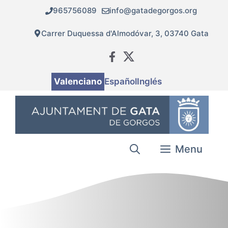
Vés
965756089
info@gatadegorgos.org
al
contingut
Carrer Duquessa d'Almodóvar, 3, 03740 Gata
Valenciano
Español
Inglés
Menu