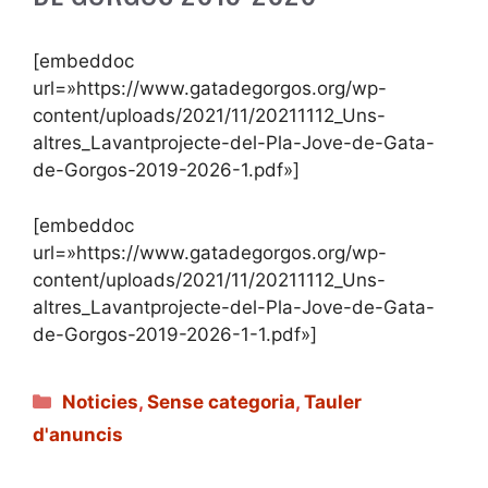
[embeddoc
url=»https://www.gatadegorgos.org/wp-
content/uploads/2021/11/20211112_Uns-
altres_Lavantprojecte-del-Pla-Jove-de-Gata-
de-Gorgos-2019-2026-1.pdf»]
[embeddoc
url=»https://www.gatadegorgos.org/wp-
content/uploads/2021/11/20211112_Uns-
altres_Lavantprojecte-del-Pla-Jove-de-Gata-
de-Gorgos-2019-2026-1-1.pdf»]
Categories
Noticies
,
Sense categoria
,
Tauler
d'anuncis