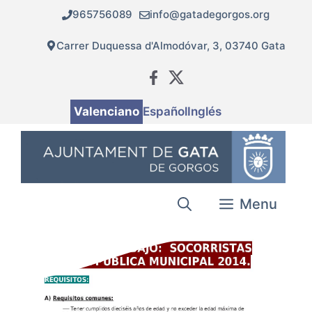
Vés
965756089
info@gatadegorgos.org
al
contingut
Carrer Duquessa d'Almodóvar, 3, 03740 Gata
Valenciano
Español
Inglés
Menu