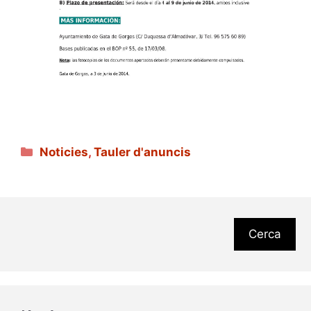
Categories
Noticies
,
Tauler d'anuncis
Cerca