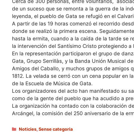
Cerca de 300 personas, entre voluntarios, asociaci
de un suceso que se remonta a la guerra de la in
leyenda, el pueblo de Gata se refugió en el Calvari
A partir de las 19 horas comenzó el recorrido desde
donde se realizó la primera escena. Seguidamente l
hasta la ermita, cuando a la caída de la tarde se r
la intervención del Santísimo Cristo protegiendo a 
En la representación participaron el grupo de danza
Gata, Grupo Serrillàs, y la Banda Unión Musical d
Amigos del Caballo, y muchos grupos de amigos qu
1812. La velada se cerró con un cena popular en la
de la Escuela de Música de Gata.
Los organizadores del acto han manifestado su sati
como de la gente del pueblo que ha acudido a pres
La organización ha contado con la colaboración de
Arcángel, la comisión del 250 aniversario de la ermit
Categories
Noticies
,
Sense categoria