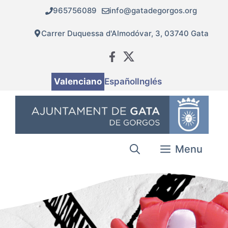
Vés
965756089
info@gatadegorgos.org
al
contingut
Carrer Duquessa d'Almodóvar, 3, 03740 Gata
Valenciano
Español
Inglés
Menu