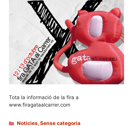
Tota la informació de la fira a
www.firagataalcarrer.com
Categories
Noticies
,
Sense categoria