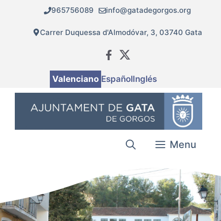
Vés
965756089
info@gatadegorgos.org
al
contingut
Carrer Duquessa d'Almodóvar, 3, 03740 Gata
Valenciano
Español
Inglés
Menu