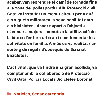
acabar, van reprendre el camí de tornada fins
a la zona del poliesportiu. Allí, Protecció civil
Gata va instal·lar un menut circuit per a què
els xiquets milloraren la seua habilitat amb
els bicicletes i donar suport a l’objectiu
d’animar a majors i menuts a la utilització de
la bici en l’entorn urbà així com fomentar les
activitats en família. A més es va realitzar un
sorteig de regals d’obsequis de Boronat
Bicicletes.
L’activitat, què va tindre una gran acollida, va
comptar amb la col·laboració de Protecció
Civil Gata, Policia Local i Bicicletes Boronat.
Categories
Noticies
,
Sense categoria