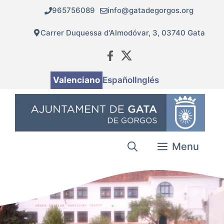
Vés
965756089
info@gatadegorgos.org
al
contingut
Carrer Duquessa d'Almodóvar, 3, 03740 Gata
Valenciano
Español
Inglés
Menu