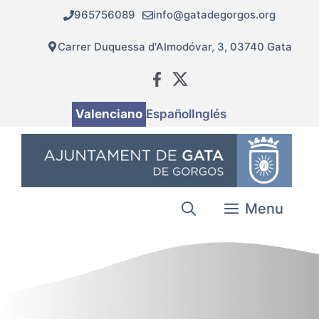
Vés
965756089
info@gatadegorgos.org
al
contingut
Carrer Duquessa d'Almodóvar, 3, 03740 Gata
Valenciano
Español
Inglés
Menu