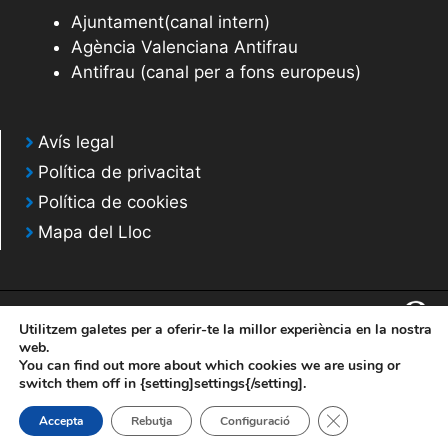
Ajuntament(canal intern)
Agència Valenciana Antifrau
Antifrau (canal per a fons europeus)
Avís legal
Política de privacitat
Política de cookies
Mapa del Lloc
Utilitzem galetes per a oferir-te la millor experiència en la nostra
web.
You can find out more about which cookies we are using or
© 2020 Web desarrollada por el Servicio de Informática de Diputación de
switch them off in {setting]settings{/setting].
Alicante
Tanca el bàner de
Accepta
Rebutja
Configuració