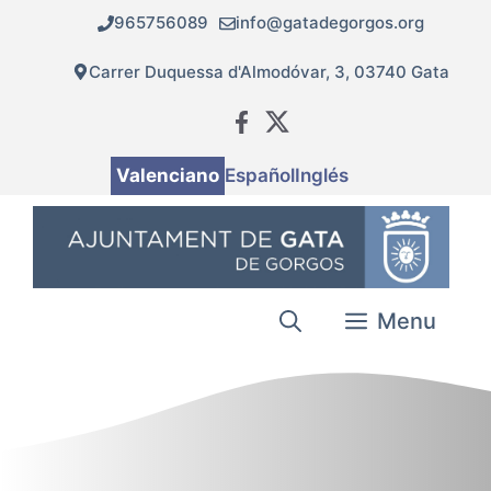
Vés
965756089
info@gatadegorgos.org
al
contingut
Carrer Duquessa d'Almodóvar, 3, 03740 Gata
Valenciano
Español
Inglés
Menu