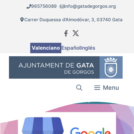
Vés
965756089
info@gatadegorgos.org
al
contingut
Carrer Duquessa d'Almodóvar, 3, 03740 Gata
Valenciano
Español
Inglés
Menu