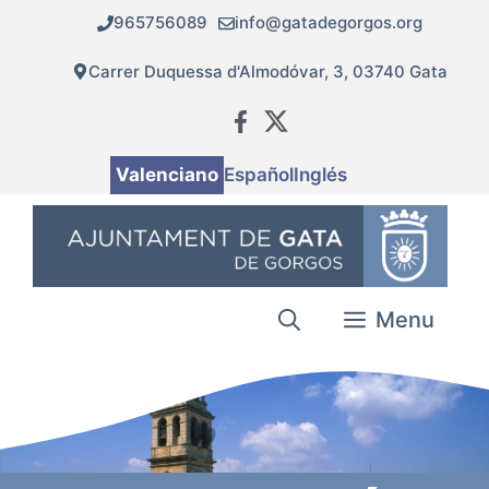
Vés
965756089
info@gatadegorgos.org
al
contingut
Carrer Duquessa d'Almodóvar, 3, 03740 Gata
Valenciano
Español
Inglés
Menu