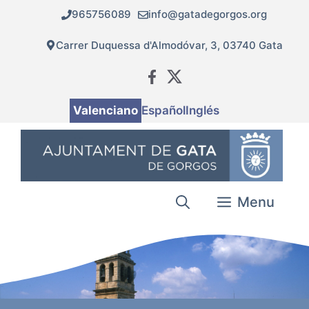
Vés
965756089
info@gatadegorgos.org
al
contingut
Carrer Duquessa d'Almodóvar, 3, 03740 Gata
Valenciano
Español
Inglés
Menu