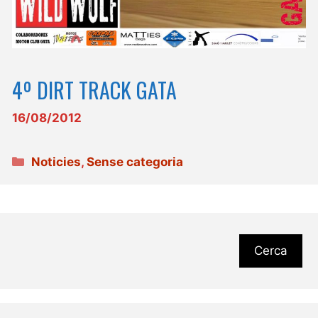
4º DIRT TRACK GATA
16/08/2012
Categories
Noticies
,
Sense categoria
Cerca