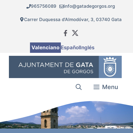
Vés
965756089
info@gatadegorgos.org
al
contingut
Carrer Duquessa d'Almodóvar, 3, 03740 Gata
Valenciano
Español
Inglés
Menu