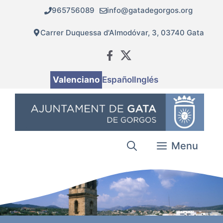
Vés
965756089
info@gatadegorgos.org
al
contingut
Carrer Duquessa d'Almodóvar, 3, 03740 Gata
Valenciano
Español
Inglés
Menu