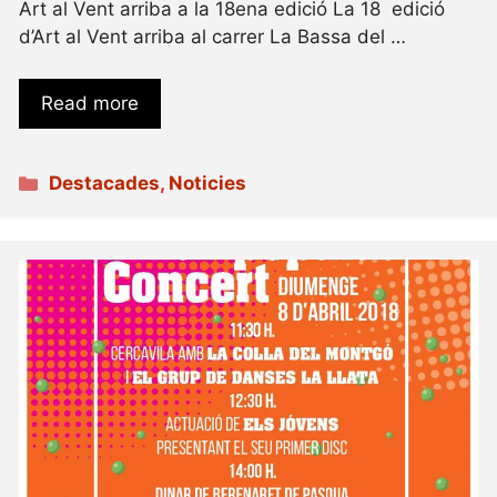
Art al Vent arriba a la 18ena edició La 18 edició
d’Art al Vent arriba al carrer La Bassa del …
Read more
Categories
Destacades
,
Noticies