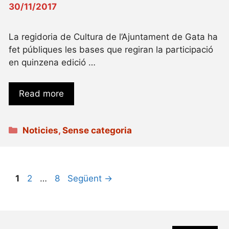
30/11/2017
La regidoria de Cultura de l’Ajuntament de Gata ha
fet públiques les bases que regiran la participació
en quinzena edició …
Read more
Categories
Noticies
,
Sense categoria
Pàgina
Pàgina
Pàgina
1
2
…
8
Següent
→