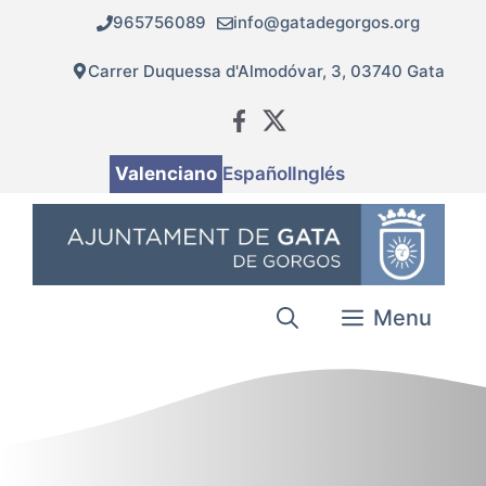
Vés
965756089
info@gatadegorgos.org
al
contingut
Carrer Duquessa d'Almodóvar, 3, 03740 Gata
Valenciano
Español
Inglés
Menu