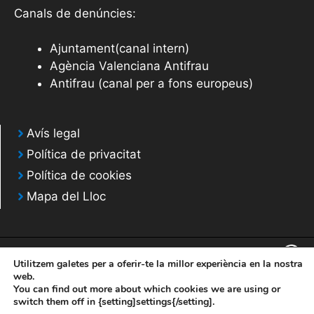
Canals de denúncies:
Ajuntament(canal intern)
Agència Valenciana Antifrau
Antifrau (canal per a fons europeus)
Avís legal
Política de privacitat
Política de cookies
Mapa del Lloc
Utilitzem galetes per a oferir-te la millor experiència en la nostra
web.
You can find out more about which cookies we are using or
© 2020 Web desarrollada por el Servicio de Informática de Diputación de
switch them off in {setting]settings{/setting].
Alicante